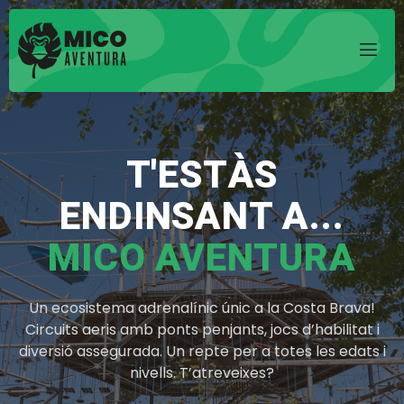
T'ESTÀS
ENDINSANT A...
MICO AVENTURA
Un ecosistema adrenalínic únic a la Costa Brava!
Circuits aeris amb ponts penjants, jocs d’habilitat i
diversió assegurada. Un repte per a totes les edats i
nivells. T’atreveixes?