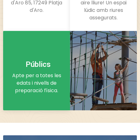
d'Aro 85, 17249 Platja
aire lliure! Un espai
d'Aro.
lúdic amb riures
assegurats.
Públics
Apte per a totes les
edats i nivells de
preparació física.