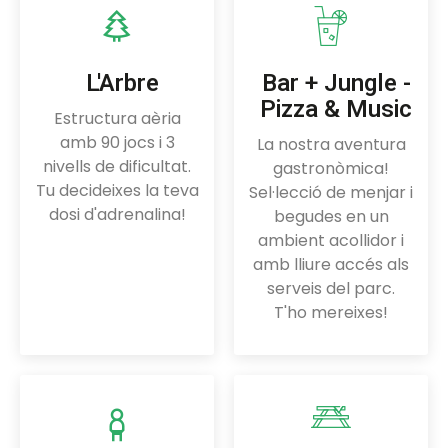
L'Arbre
Bar + Jungle -
Pizza & Music
Estructura aèria
amb 90 jocs i 3
La nostra aventura
nivells de dificultat.
gastronòmica!
Tu decideixes la teva
Sel·lecció de menjar i
dosi d'adrenalina!
begudes en un
ambient acollidor i
amb lliure accés als
serveis del parc.
T'ho mereixes!