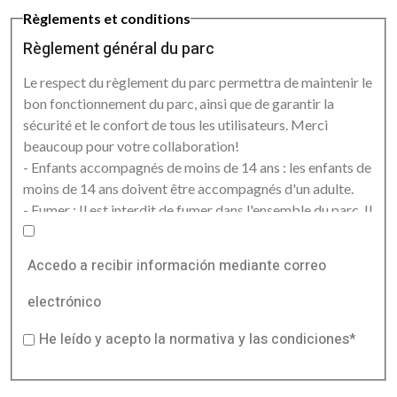
Règlements et conditions
Règlement général du parc
Le respect du règlement du parc permettra de maintenir le
bon fonctionnement du parc, ainsi que de garantir la
sécurité et le confort de tous les utilisateurs. Merci
beaucoup pour votre collaboration!
- Enfants accompagnés de moins de 14 ans : les enfants de
moins de 14 ans doivent être accompagnés d'un adulte.
- Fumer : Il est interdit de fumer dans l'ensemble du parc. Il
n'est permis de fumer que dans les zones spécifiquement
désignées et marquées. Il est interdit de fumer lorsque l'on
Accedo a recibir información mediante correo
porte un équipement de sécurité.
- Animaux de compagnie : Les animaux de compagnie sont
electrónico
autorisés ! Afin de respecter le confort de tous les
He leído y acepto la normativa y las condiciones*
utilisateurs, les animaux doivent toujours être tenus en
laisse. Nous vous demandons de laisser les espaces
propres en cas de salissure.