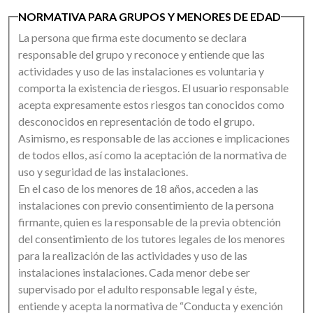
- Les déchets doivent être déposés dans les poubelles et
NORMATIVA PARA GRUPOS Y MENORES DE EDAD
les espaces indiqués.
- Mico Aventura n'est pas responsable du vol d'effets
La persona que firma este documento se declara
personnels dans l'enceinte de l'établissement.
responsable del grupo y reconoce y entiende que las
actividades y uso de las instalaciones es voluntaria y
comporta la existencia de riesgos. El usuario responsable
acepta expresamente estos riesgos tan conocidos como
Lignes directrices et conseils pour les activités
d'aventure
desconocidos en representación de todo el grupo.
Asimismo, es responsable de las acciones e implicaciones
de todos ellos, así como la aceptación de la normativa de
uso y seguridad de las instalaciones.
Tout visiteur qui entreprend une activité doit prendre
En el caso de los menores de 18 años, acceden a las
connaissance du règlement d'utilisation et le confirmer
instalaciones con previo consentimiento de la persona
par écrit. Dans le cas de mineurs, une personne majeure
firmante, quien es la responsable de la previa obtención
doit signer la confirmation. Les groupes scolaires, les
del consentimiento de los tutores legales de los menores
camps et les colonies de vacances doivent être encadrés
para la realización de las actividades y uso de las
par leurs enseignants ou moniteurs respectifs, ainsi que
instalaciones instalaciones. Cada menor debe ser
par les moniteurs spécialisés du parc.
supervisado por el adulto responsable legal y éste,
Les participants doivent être physiquement et
entiende y acepta la normativa de “Conducta y exención
mentalement capables de suivre les instructions et de ne